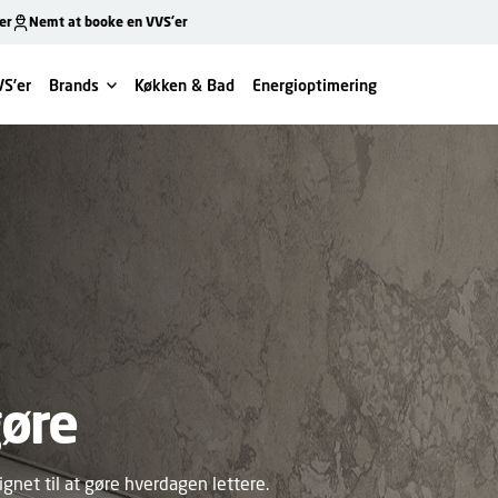
er
Nemt at booke en VVS’er
VS’er
Brands
Køkken & Bad
Energioptimering
af landets
ille
VS-
øre
l hjælp
gnet til at gøre hverdagen lettere.
d VVS-opgaver? Vil du have