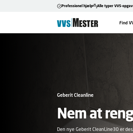
Professionel hjælp
Alle typer VVS-opgav
Find V
VVS Mester tæt på dig
VVS Mester tæt på dig
Vi er nogle 
Geberit Cleanline
Nemt at best
dygtigste V
Nem at reng
professione
installatører
Den nye Geberit CleanLine30 er desi
Har du ikke selv tid til at bakse me