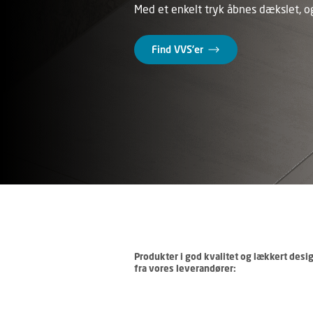
Med et enkelt tryk åbnes dækslet, o
Her finder du nogle af landets dygti
professionel hjælp, så du er sikker p
autoriserede VVS’ere. Overholder jere
kontakt os. Vi hjælper med alle typ
Find VVS’er
dørs.
Find VVS’er
Få gode råd 
Find VVS’er
Få inspiratio
Produkter i god kvalitet og lækkert desi
fra vores leverandører: