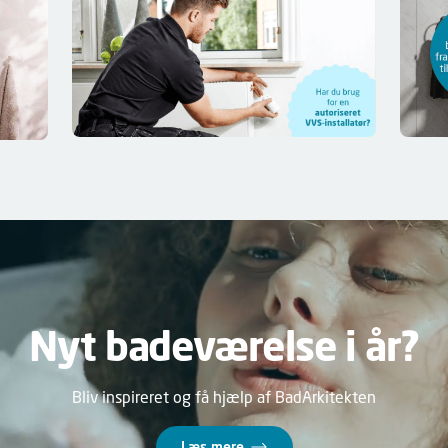
Nyt badeværelse i år?
Bliv inspireret og få hjælp af BadArkitekten
Læs mere