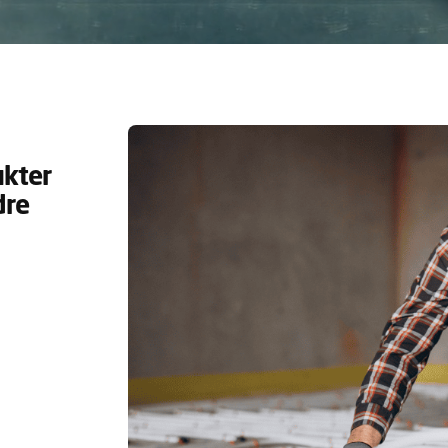
kter
dre