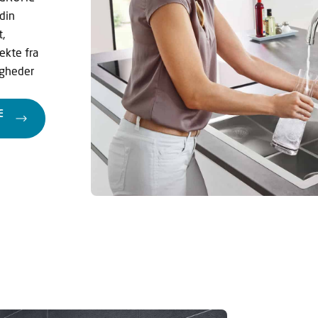
 din
,
rekte fra
gheder
E