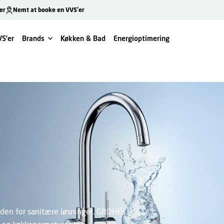
er
Nemt at booke en VVS’er
VS’er
Brands
Køkken & Bad
Energioptimering
nden for sanitære løsninger. GROHEs