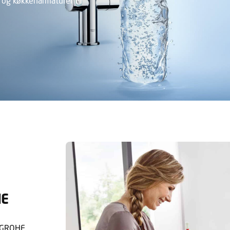
- og køkkenarmaturer til
HE
a GROHE