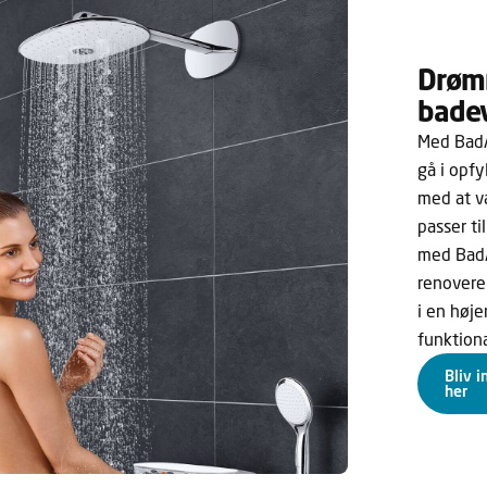
Drøm
bade
Med BadA
gå i opfy
med at v
passer ti
med BadAr
renovere
i en høj
funktiona
Bliv 
her