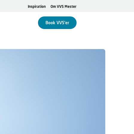
Inspiration
Om VVS Mester
Book VVS'er