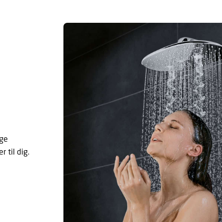
ige
 til dig.