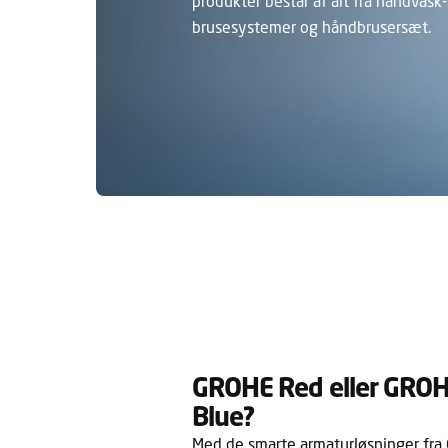
produkter består af alt fra håndvask
brusesystemer og håndbrusersæt.
GROHE Red eller GRO
Blue?
Med de smarte armaturløsninger fr