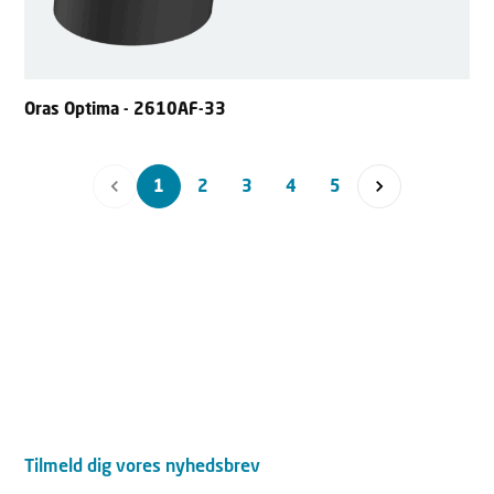
Oras Optima - 2610AF-33
1
2
3
4
5
Tilmeld dig vores nyhedsbrev