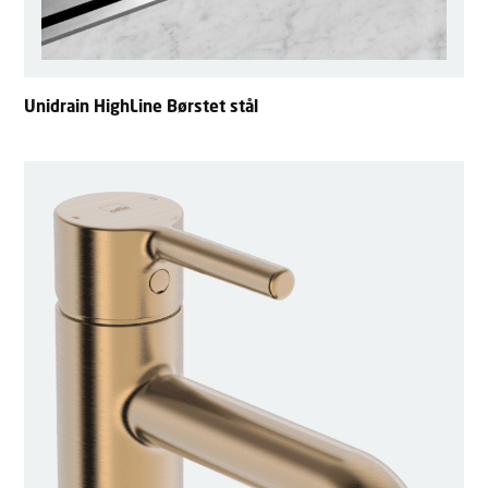
Unidrain HighLine Børstet stål