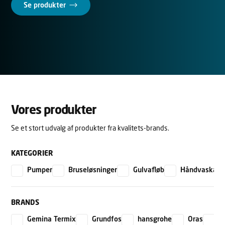
Se produkter
Vores produkter
Se et stort udvalg af produkter fra kvalitets-brands.
KATEGORIER
Pumper
Bruseløsninger
Gulvafløb
Håndvaskarm
BRANDS
Gemina Termix
Grundfos
hansgrohe
Oras
U