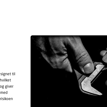
ignet til
hvilket
og giver
f med
risikoen