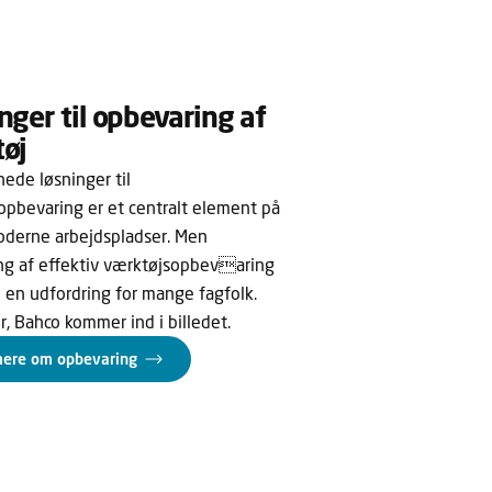
nger til opbevaring af
øj
ede løsninger til
opbevaring er et centralt element på
moderne arbejdspladser. Men
ng af effektiv værktøjsopbevaring
 en udfordring for mange fagfolk.
r, Bahco kommer ind i billedet.
ere om opbevaring