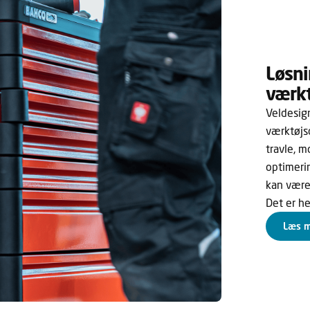
Løsni
værkt
Veldesign
værktøjs
travle, 
optimeri
kan være
Det er he
Læs m