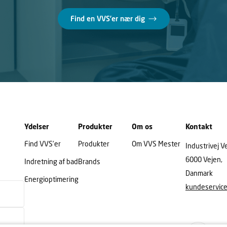
Find en VVS’er nær dig
Ydelser
Produkter
Om os
Kontakt
Find VVS’er
Produkter
Om VVS Mester
Industrivej V
6000 Vejen,
Indretning af bad
Brands
Danmark
Energioptimering
kundeservic