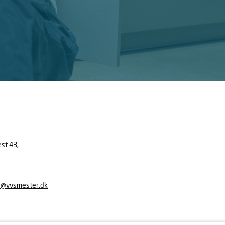
est 43,
e@vvsmester.dk