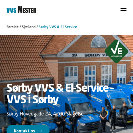
Forside
/
Sjælland
/
Sørby VVS & El-Service
Sørby VVS & El-Service –
VVS i Sørby
Sørby Hovedgade 24, 4200 Slagelse
Kontakt os