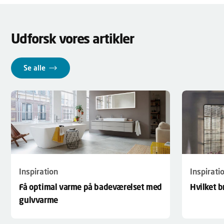
Udforsk vores artikler
Se alle
Inspirati
Inspiration
Hvilket 
Få optimal varme på badeværelset med
gulvvarme