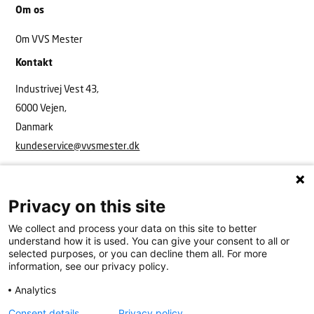
Om os
Om VVS Mester
Kontakt
Industrivej Vest 43,
6000 Vejen,
Danmark
kundeservice@vvsmester.dk
Privacy on this site
We collect and process your data on this site to better
understand how it is used. You can give your consent to all or
selected purposes, or you can decline them all. For more
information, see our privacy policy.
Analytics
VVS Mester
Industrivej Vest 43, 6600 Vejen
15908416
kundeservice@vvsmester.dk
Consent details
Privacy policy