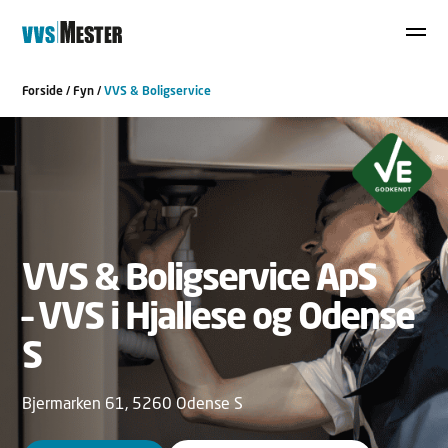
Forside
/
Fyn
/
VVS & Boligservice
VVS & Boligservice ApS
– VVS i Hjallese og Odense
S
Bjermarken 61, 5260 Odense S