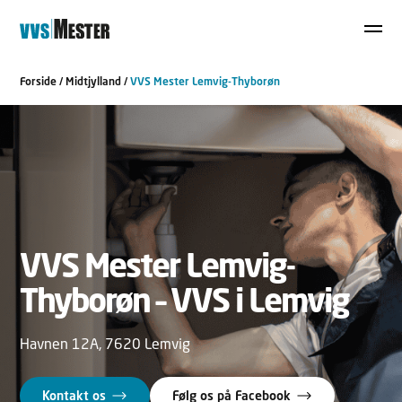
Forside
/
Midtjylland
/
VVS Mester Lemvig-Thyborøn
VVS Mester Lemvig-
Thyborøn – VVS i Lemvig
Havnen 12A, 7620 Lemvig
Kontakt os
Følg os på Facebook