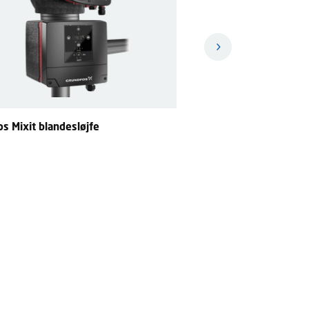
s Mixit blandesløjfe
Grundfos CONLIFT Konde