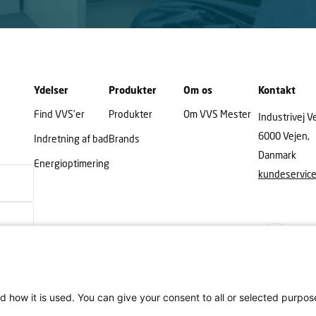
Ydelser
Produkter
Om os
Kontakt
Find VVS’er
Produkter
Om VVS Mester
Industrivej V
6000 Vejen,
Indretning af bad
Brands
Danmark
Energioptimering
kundeservic
d how it is used. You can give your consent to all or selected purpos