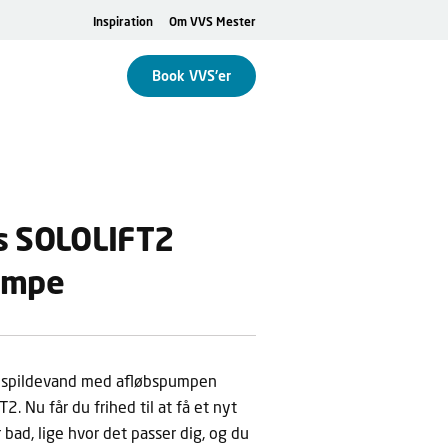
Inspiration
Om VVS Mester
Book VVS'er
s SOLOLIFT2
umpe
 spildevand med afløbspumpen
. Nu får du frihed til at få et nyt
r bad, lige hvor det passer dig, og du