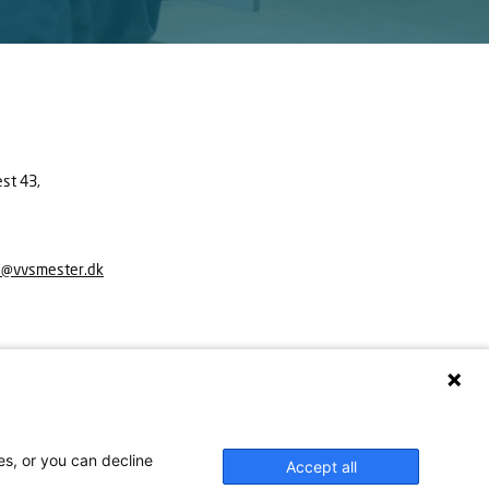
est 43,
e@vvsmester.dk
es, or you can decline
Accept all