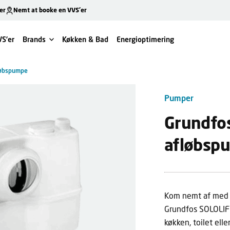
er
Nemt at booke en VVS’er
VS’er
Brands
Køkken & Bad
Energioptimering
løbspumpe
Pumper
Grundfo
afløbsp
Kom nemt af med
Grundfos SOLOLIFT2
køkken, toilet elle