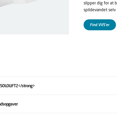
slipper dig for at
spildevandet selv 
Find VVS’er
s SOLOLIFT2</strong>
andsopgaver