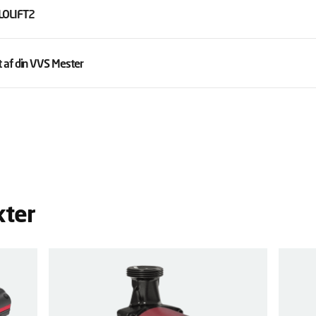
OLOLIFT2
 af din VVS Mester
kter