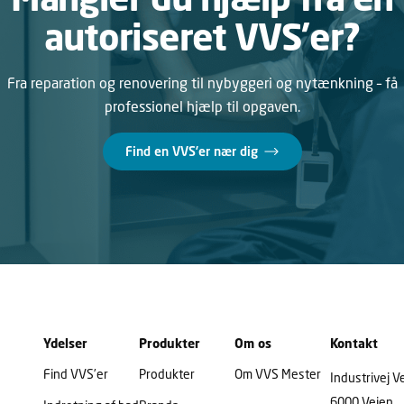
autoriseret VVS’er?
Fra reparation og renovering til nybyggeri og nytænkning – få
professionel hjælp til opgaven.
Find en VVS’er nær dig
Ydelser
Produkter
Om os
Kontakt
Find VVS’er
Produkter
Om VVS Mester
Industrivej V
6000 Vejen,