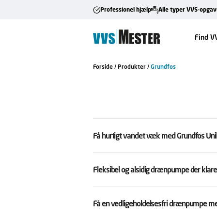
Professionel hjælp
Alle typer VVS-opgav
Find V
Forside
/
Produkter
/
Grundfos
Få hurtigt vandet væk med Grundfos Unil
Fleksibel og alsidig drænpumpe der klare
Få en vedligeholdelsesfri drænpumpe m