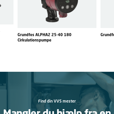
e
Grundfos ALPHA2 25-40 180
Grundfo
Cirkulationspumpe
Find din VVS mester
Mangler du hjælp fra en