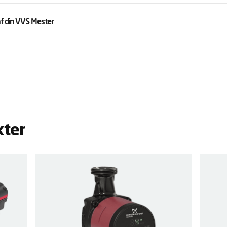
af din VVS Mester
kter