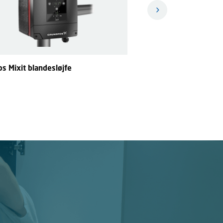
s Mixit blandesløjfe
Grundfos CONLIFT Konde