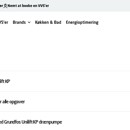
er
Nemt at booke en VVS’er
VS’er
Brands
Køkken & Bad
Energioptimering
ift KP
r alle opgaver
ed Grundfos Unilift KP drænpumpe