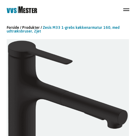
Forside
/
Produkter
/
Zesis M33 1-grebs køkkenarmatur 160, med
udtræksbruser, 2jet