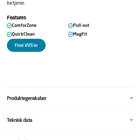
betjene.
Features
ComforZone
Pull-out
QuickClean
MagFit
Find VVS’er
Produktegenskaber
Teknisk data