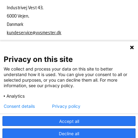
Industrivej Vest 43,
6000 Vejen,
Danmark
kundeservice@vvsmester.dk
Privacy on this site
We collect and process your data on this site to better
understand how it is used. You can give your consent to all or
selected purposes, or you can decline them all. For more
information, see our privacy policy.
Analytics
VVS Mester
Industrivej Vest 43, 6600 Vejen
15908416
kundeservice@vvsmester.dk
Consent details
Privacy policy
Kundeservice
Cookies
Persondatapolitik
Accept all
Decline all